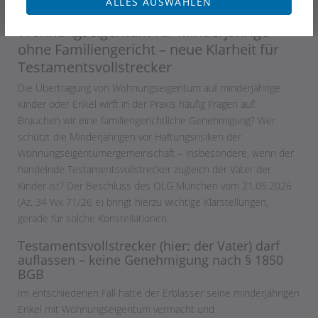
ALLES AUSWÄHLEN
23. Juni 2026
Wohnungseigentum für Minderjährige
ohne Familiengericht – neue Klarheit für
Testamentsvollstrecker
Die Übertragung von Wohnungseigentum auf minderjährige
Kinder oder Enkel wirft in der Praxis häufig Fragen auf:
Brauchen wir eine familiengerichtliche Genehmigung? Wer
schützt die Minderjährigen vor Haftungsrisiken der
Wohnungseigentümergemeinschaft – insbesondere, wenn der
handelnde Testamentsvollstrecker zugleich der Vater der
Kinder ist? Der Beschluss des OLG München vom 21.05.2026
(Az. 34 Wx 71/26 e) bringt hierzu wichtige Klarstellungen,
gerade für solche Konstellationen.
Testamentsvollstrecker (hier: der Vater) darf
auflassen – keine Genehmigung nach § 1850
BGB
Im entschiedenen Fall hatte der Erblasser seine minderjährigen
Enkel mit Wohnungseigentum vermacht und