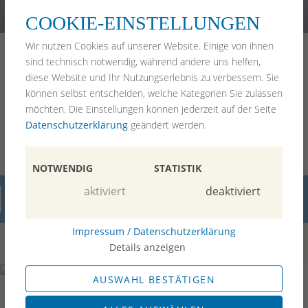
(089) 99 92 97 2-0
kanzlei@pawlik-rechtsanwaelte.de
COOKIE-EINSTELLUNGEN
Home
Wir nutzen Cookies auf unserer Website. Einige von ihnen
Arbeitsrecht
sind technisch notwendig, während andere uns helfen,
Erbrecht & Vorsorge
diese Website und Ihr Nutzungserlebnis zu verbessern. Sie
Mietrecht
können selbst entscheiden, welche Kategorien Sie zulassen
Anwälte
möchten. Die Einstellungen können jederzeit auf der Seite
Blog
Datenschutzerklärung
geändert werden.
Bewertungen
Kontakt
Impressum
NOTWENDIG
STATISTIK
aktiviert
deaktiviert
Blog
Impressum / Datenschutzerklärung
Details anzeigen
AUSWAHL BESTÄTIGEN