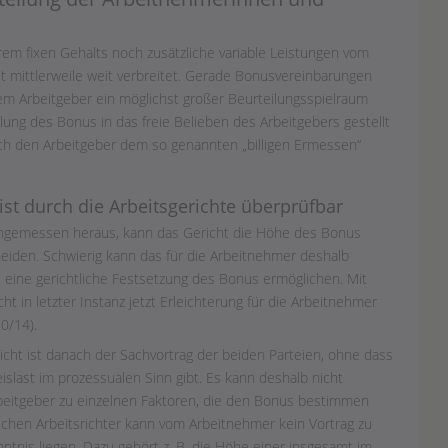
em fixen Gehalts noch zusätzliche variable Leistungen vom
st mittlerweile weit verbreitet. Gerade Bonusvereinbarungen
em Arbeitgeber ein möglichst großer Beurteilungsspielraum
hlung des Bonus in das freie Belieben des Arbeitgebers gestellt
h den Arbeitgeber dem so genannten „billigen Ermessen“
st durch die Arbeitsgerichte überprüfbar
nangemessen heraus, kann das Gericht die Höhe des Bonus
heiden. Schwierig kann das für die Arbeitnehmer deshalb
 eine gerichtliche Festsetzung des Bonus ermöglichen. Mit
 in letzter Instanz jetzt Erleichterung für die Arbeitnehmer
0/14).
ht ist danach der Sachvortrag der beiden Parteien, ohne dass
slast im prozessualen Sinn gibt. Es kann deshalb nicht
beitgeber zu einzelnen Faktoren, die den Bonus bestimmen
schen Arbeitsrichter kann vom Arbeitnehmer kein Vortrag zu
tnis liegen. Dazu gehört z. B. die Höhe einer insgesamt im