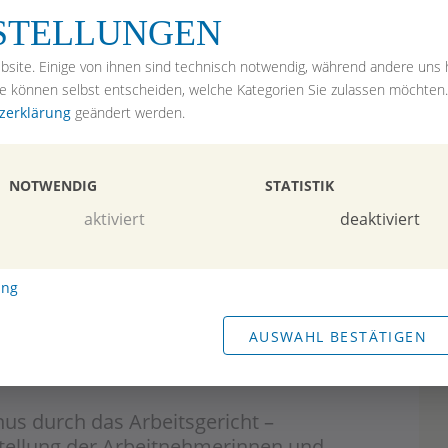
Kontakt
NSTELLUNGEN
Impressum
bsite. Einige von ihnen sind technisch notwendig, während andere uns h
echt
ie können selbst entscheiden, welche Kategorien Sie zulassen möchten
t & Vorsorge
zerklärung
geändert werden.
ht
NOTWENDIG
STATISTIK
ngen
aktiviert
deaktiviert
ung
AUSWAHL BESTÄTIGEN
s durch das Arbeitsgericht –
stellung der Arbeitnehmerinnen und