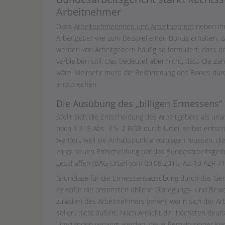
Arbeitnehmer
Dass
Arbeitnehmerinnen und Arbeitnehmer
neben ihr
Arbeitgeber wie zum Beispiel einen Bonus erhalten, i
werden von Arbeitgebern häufig so formuliert, dass d
verbleiben soll. Das bedeutet aber nicht, dass die Za
wäre. Vielmehr muss die Bestimmung des Bonus durc
entsprechen.
Die Ausübung des „billigen Ermessens“ i
Stellt sich die Entscheidung des Arbeitgebers als u
nach § 315 Abs. 3 S. 2 BGB durch Urteil selbst entsc
werden, weil sie Anhaltspunkte vortragen müssen, die
einer neuen Entscheidung hat das Bundesarbeitsgericht
geschaffen (BAG Urteil vom 03.08.2016, Az: 10 AZR 71
Grundlage für die Ermessensausübung durch das Geric
es dafür die ansonsten übliche Darlegungs- und Bewei
zulasten des Arbeitnehmers gehen, wenn sich der Ar
sollen, nicht äußert. Nach Ansicht der höchsten deut
Umständen verlangt werden, die außerhalb seiner Kenn