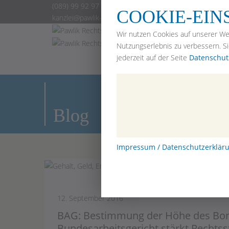
(089) 99 92 97 2-0
COOKIE-EI
kanzlei@pawlik-rechtsanwaelte.de
Home
Wir nutzen Cookies auf unserer We
Arbeitsr
Nutzungserlebnis zu verbessern. S
Erbrech
jederzeit auf der Seite
Datenschut
Mietrec
Anwälte
Blog
Bewertu
Blog
Impressum / Datenschutzerklär
12. September 2016
BAG: Bestimmung der Höhe des Bonu
Bundesarbeitsgericht stärkt Rechts