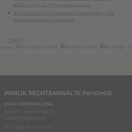
Arbeitnehmers für nicht gewährten Urlaub
BAG: Hausverbot für Arbeitnehmer beim Kunden – kein
Annahmeverzug des Arbeitgebers
ZURÜCK
Share:
PAWLIK RECHTSANWÄLTE
PartGmbB
BÜRO UNTERHACHING
Albrecht-Dürer-Straße 1a
82008 Unterhaching
Tel.: (089) 99 92 97 2-0