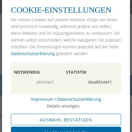
(089) 99 92 97 2-0
kanzlei@pawlik-rechtsanwaelte.de
COOKIE-EINSTELLUNGEN
Home
Wir nutzen Cookies auf unserer Website. Einige von ihnen
Arbeitsrecht
sind technisch notwendig, während andere uns helfen,
Erbrecht & Vorsorge
diese Website und Ihr Nutzungserlebnis zu verbessern. Sie
Mietrecht
können selbst entscheiden, welche Kategorien Sie zulassen
Anwälte
möchten. Die Einstellungen können jederzeit auf der Seite
Blog
Datenschutzerklärung
geändert werden.
Bewertungen
Kontakt
Impressum
NOTWENDIG
STATISTIK
aktiviert
deaktiviert
Blog
Impressum / Datenschutzerklärung
Details anzeigen
AUSWAHL BESTÄTIGEN