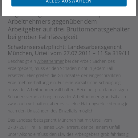
ALLES AUSWÄHLEN
8. November 2011
Begrenzung der Schadensersatzpflicht des
Arbeitnehmers gegenüber dem
Arbeitgeber auf drei Bruttomonatsgehälter
bei grober Fahrlässigkeit
Schadensersatzpflicht: Landesarbeitsgericht
München, Urteil vom 27.07.2011 – 11 Sa 319/11
Beschädigt ein
Arbeitnehmer
bei der Arbeit Sachen des
Arbeitgebers, muss er den Schaden nicht in jedem Fall
ersetzen. Hier greifen die Grundsätze der eingeschränkten
Arbeitnehmerhaftung ein. Für eine vorsätzliche Schädigung
muss der Arbeitnehmer voll haften. Bei einer grob fahrlässigen
Schadensverursachung muss der Arbeitnehmer grundsätzlich
zwar auch voll haften, aber es ist eine Haftungserleichterung je
nach den Umständen des Einzelfalls möglich.
Das Landesarbeitsgericht München hat mit Urteil vom
27.07.2011 im Fall eines Lkw-Fahrers, der bei einem Unfall
unter Alkoholeinfluss den Lkw des Arbeitgebers grob fahrlässig