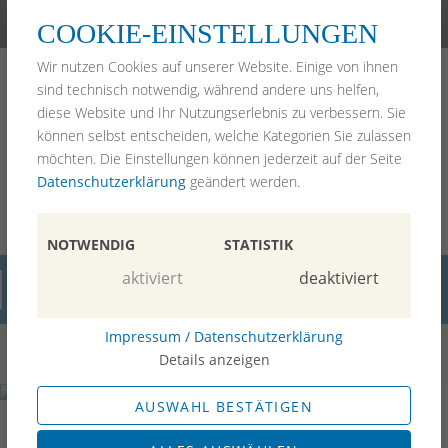
(089) 99 92 97 2-0
kanzlei@pawlik-rechtsanwaelte.de
COOKIE-EINSTELLUNGEN
Home
Wir nutzen Cookies auf unserer Website. Einige von ihnen
Arbeitsrecht
sind technisch notwendig, während andere uns helfen,
Erbrecht & Vorsorge
diese Website und Ihr Nutzungserlebnis zu verbessern. Sie
Mietrecht
können selbst entscheiden, welche Kategorien Sie zulassen
Anwälte
möchten. Die Einstellungen können jederzeit auf der Seite
Blog
Datenschutzerklärung
geändert werden.
Bewertungen
Kontakt
Impressum
NOTWENDIG
STATISTIK
aktiviert
deaktiviert
Blog
Impressum / Datenschutzerklärung
Details anzeigen
AUSWAHL BESTÄTIGEN