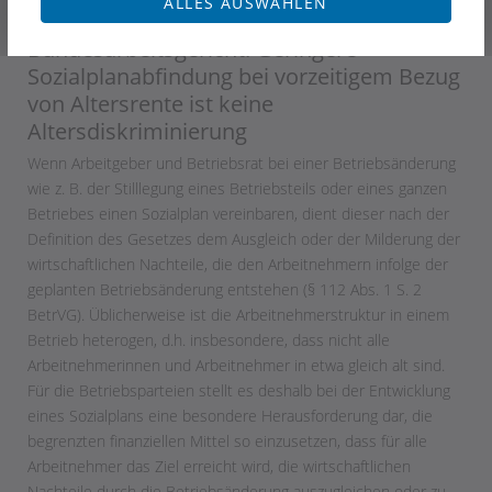
ALLES AUSWÄHLEN
5. April 2013
Bundesarbeitsgericht: Geringere
Sozialplanabfindung bei vorzeitigem Bezug
von Altersrente ist keine
Altersdiskriminierung
Wenn Arbeitgeber und Betriebsrat bei einer Betriebsänderung
wie z. B. der Stilllegung eines Betriebsteils oder eines ganzen
Betriebes einen Sozialplan vereinbaren, dient dieser nach der
Definition des Gesetzes dem Ausgleich oder der Milderung der
wirtschaftlichen Nachteile, die den Arbeitnehmern infolge der
geplanten Betriebsänderung entstehen (§ 112 Abs. 1 S. 2
BetrVG). Üblicherweise ist die Arbeitnehmerstruktur in einem
Betrieb heterogen, d.h. insbesondere, dass nicht alle
Arbeitnehmerinnen und Arbeitnehmer in etwa gleich alt sind.
Für die Betriebsparteien stellt es deshalb bei der Entwicklung
eines Sozialplans eine besondere Herausforderung dar, die
begrenzten finanziellen Mittel so einzusetzen, dass für alle
Arbeitnehmer das Ziel erreicht wird, die wirtschaftlichen
Nachteile durch die Betriebsänderung auszugleichen oder zu