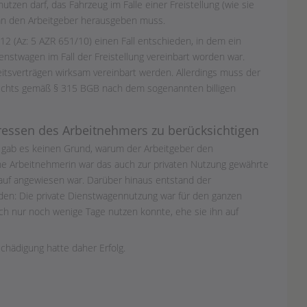
zen darf, das Fahrzeug im Falle einer Freistellung (wie sie
r an den Arbeitgeber herausgeben muss.
12 (Az: 5 AZR 651/10) einen Fall entschieden, in dem ein
nstwagen im Fall der Freistellung vereinbart worden war.
itsverträgen wirksam vereinbart werden. Allerdings muss der
echts gemäß § 315 BGB nach dem sogenannten billigen
eressen des Arbeitnehmers zu berücksichtigen
 gab es keinen Grund, warum der Arbeitgeber den
ene Arbeitnehmerin war das auch zur privaten Nutzung gewährte
rauf angewiesen war. Darüber hinaus entstand der
aden: Die private Dienstwagennutzung war für den ganzen
ch nur noch wenige Tage nutzen konnte, ehe sie ihn auf
chädigung hatte daher Erfolg.