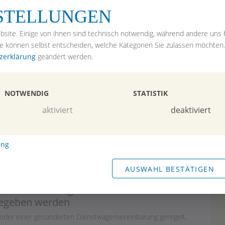
NSTELLUNGEN
te.de
bsite. Einige von ihnen sind technisch notwendig, während andere uns h
ie können selbst entscheiden, welche Kategorien Sie zulassen möchten
HOME
ARBEITSRECHT
ERBRECHT & VORSORGE
M
zerklärung
geändert werden.
NOTWENDIG
STATISTIK
aktiviert
deaktiviert
ung
AUSWAHL BESTÄTIGEN
uss in der Regel nicht sofort bei
gegeben werden
 oder einer gesonderten Dienstwagenvereinbarung geregelt,