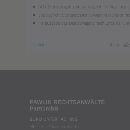
BFH: Dienstwagenbesteuerung mit 1%-Regelung au
Sozialgericht Stuttgart: Dienstwagennutzung ist ni
Herausgabe des Dienstwagens nach Ende der Entgel
ZURÜCK
Share:
PAWLIK RECHTSANWÄLTE
PartGmbB
BÜRO UNTERHACHING
Albrecht-Dürer-Straße 1a