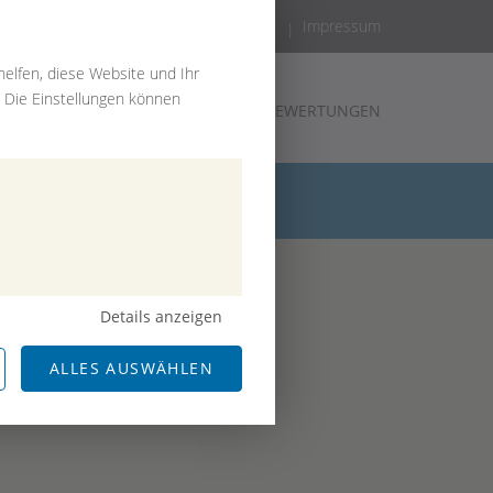
Kontakt
Impressum
elfen, diese Website und Ihr
. Die Einstellungen können
IETRECHT
ANWÄLTE
BLOG
BEWERTUNGEN
Details anzeigen
ALLES AUSWÄHLEN