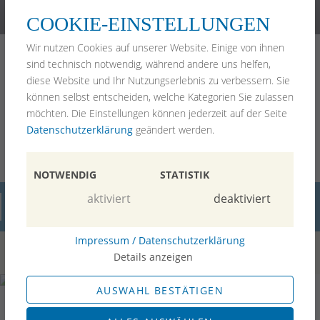
(089) 99 92 97 2-0
kanzlei@pawlik-rechtsanwaelte.de
COOKIE-EINSTELLUNGEN
Home
Wir nutzen Cookies auf unserer Website. Einige von ihnen
Arbeitsrecht
sind technisch notwendig, während andere uns helfen,
Erbrecht & Vorsorge
diese Website und Ihr Nutzungserlebnis zu verbessern. Sie
Mietrecht
können selbst entscheiden, welche Kategorien Sie zulassen
Anwälte
möchten. Die Einstellungen können jederzeit auf der Seite
Blog
Datenschutzerklärung
geändert werden.
Bewertungen
Kontakt
Impressum
NOTWENDIG
STATISTIK
aktiviert
deaktiviert
Blog
Impressum / Datenschutzerklärung
Details anzeigen
AUSWAHL BESTÄTIGEN