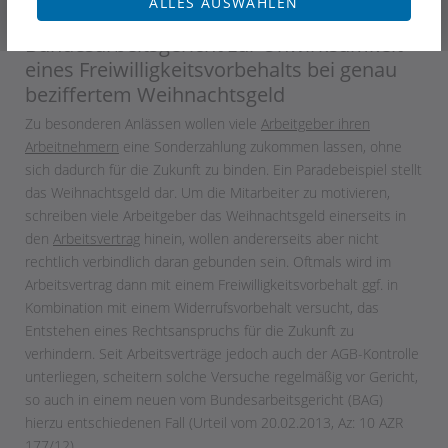
ALLES AUSWÄHLEN
7. Mai 2013
Bundesarbeitsgericht zur Unwirksamkeit
eines Freiwilligkeitsvorbehalts bei genau
beziffertem Weihnachtsgeld
Zu besonderen Anlässen wollen viele
Arbeitgeber ihren
Arbeitnehmern
eine Sonderzahlung zukommen lassen, ohne
sich dadurch für die Zukunft zu binden. Ein Paradebeispiel stellt
das Weihnachtsgeld dar. Um die Mitarbeiter zu motivieren,
schreiben viele Arbeitgeber das Weihnachtsgeld einerseits in
den
Arbeitsvertrag
hinein, wollen andererseits aber nicht
rechtlich verbindlich daran gebunden sein. Oftmals wird im
Arbeitsvertrag dann mit einem Freiwilligkeitsvorbehalt ggf. in
Kombination mit einem Widerrufsvorbehalt versucht, das
Entstehen eines Rechtsanspruchs für die Zukunft zu
verhindern. Seit Arbeitsverträge jedoch auch der AGB-Kontrolle
unterliegen, scheitern solche Versuche regelmäßig vor Gericht,
so auch in einem neuen vom Bundesarbeitsgericht (BAG)
hierzu entschiedenen Fall (Urteil vom 20.02.2013, Az: 10 AZR
177/12).